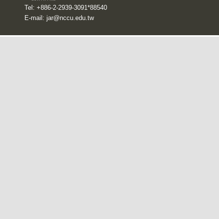
Tel: +886-2-2939-3091*88540
E-mail:
jar@nccu.edu.tw